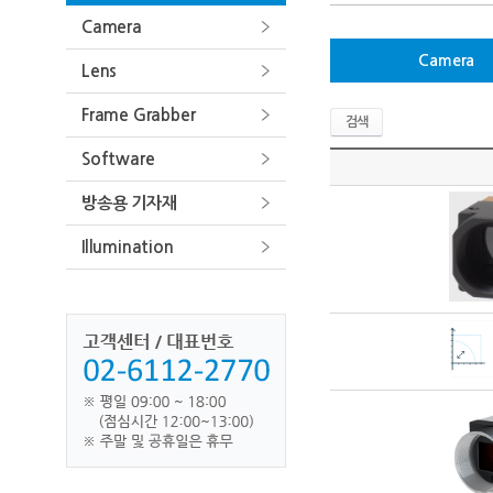
Camera
Camera
Lens
Frame Grabber
검색
Software
방송용 기자재
Illumination