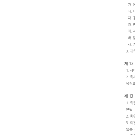
가.
나.
다.
라.
마.
바.
사.
3. 
제 12
1. 
2. 
목적으
제 13
1. 
안됩니
2. 
3. 
없습니