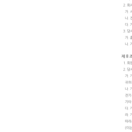
2. 
가.
나.
다.
3. 
가.
나.
제 8 
1. 
2. 
가.
귀하
나.
전기
기타
다.
라.
따라
(이