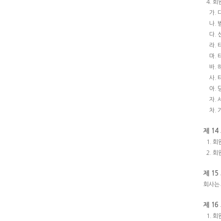
4. 
가.
나.
다.
라.
마.
바.
사.
아.
자.
차.
제 14
1. 
2. 
제 15
회사는 
제 16
1. 