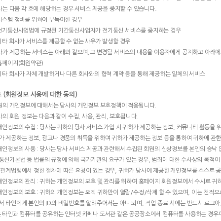
회사는 다음 각 호에 해당하는 경우 서비스 제공을 중지할 수 있습니다.
 시스템 정비를 위하여 부득이한 경우
 전기통신사업법에 규정된 기간통신사업자가 전기통신 서비스를 중지하는 경우
 기타 회사가 서비스를 제공할 수 없는 사유가 발생할 경우
당사가 제공하는 서비스는 아래와 같으며,그 변경될 서비스의 내용을 이용자에게 공지하고 아래에
 홈페이지(회원약관)
 기타 회사가 자체 개발하거나 다른 회사와의 협력 계약 등을 통해 제공하는 일체의 서비스
조 (회원정보 사용에 대한 동의)
회원의 개인정보에 대해서는 당사의 개인정보 보호정책이 적용됩니다.
당사의 회원 정보는 다음과 같이 수집, 사용, 관리, 보호됩니다.
 개인정보의 수집 : 당사는 귀하의 당사 서비스 가입 시 귀하가 제공하는 정보, 커뮤니티 활동을
가 제공하는 정보, 광고나 경품의 취득을 위하여 귀하가 제공하는 정보 등을 통하여 귀하에 관한
 개인정보의 사용 : 당사는 당사 서비스 제공과 관련해서 수집된 회원의 신상정보를 본인의 승낙 
통신기본법 등 법률의 규정에 의해 국가기관의 요구가 있는 경우, 범죄에 대한 수사상의 목적이
 관계법령에서 정한 절차에 따른 요청이 있는 경우, 귀하가 당사에 제공한 개인정보를 스스로 
 개인정보의 관리 : 귀하는 개인정보의 보호 및 관리를 위하여 홈페이지 회원정보에서 수시로 귀
 개인정보의 보호 : 귀하의 개인정보는 오직 귀하만이 열람/수정/삭제 할 수 있으며, 이는 전적
서 타인에게 본인의 ID와 비밀번호를 알려주어서는 아니 되며, 작업 종료 시에는 반드시 로그아
는 타인과 컴퓨터를 공유하는 인터넷 카페나 도서관 같은 공공장소에서 컴퓨터를 사용하는 경우에