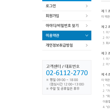
로그인
제 1 
회원가입
이 약관
아이디/비밀번호 찾기
제 2 
1. 
이용약관
2. 
3. 
개인정보취급방침
제 3 
1. 
2. 
제 4 
이 약관
1. 
2. 
3. 
이용할
4. 