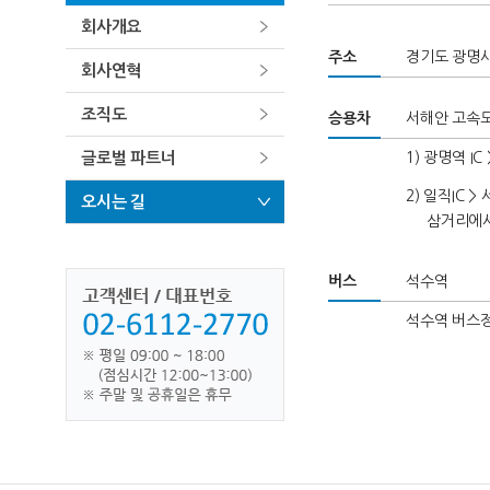
회사개요
주소
경기도 광명시 하
회사연혁
조직도
승용차
서해안 고속
글로벌 파트너
1) 광명역 
2) 일직IC
오시는 길
삼거리에서
버스
석수역
석수역 버스정