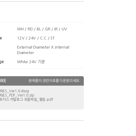
WH / RD / BL / GR / IR / UV
e
12V / 24V / C.C / ST
External Diameter X Internal
Diameter
ge
White 24V 기준
URE
본제품의 관련자료를 다운받으세요.
ERIES_Ver1.0.dwg
ERIES_PDF_Ver1.0.zip
포커스 카탈로그 최종파일_펼침.pdf