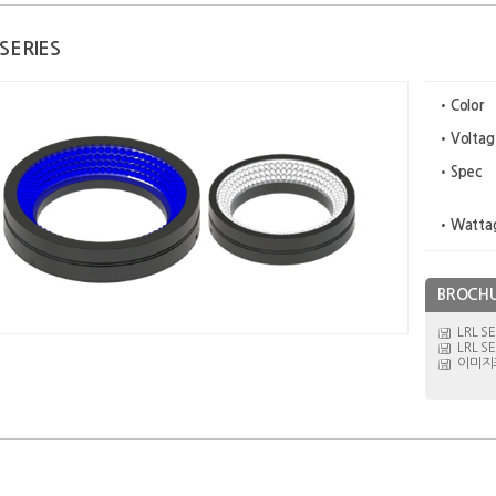
 SERIES
•Color
•Voltag
•Spec
•Watta
BROCH
LRL S
LRL S
이미지