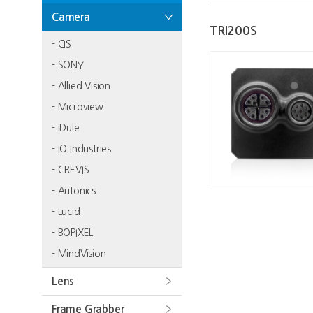
Camera
TRI200S
- CIS
- SONY
- Allied Vision
- Microview
- iDule
- IO Industries
- CREVIS
- Autonics
- Lucid
- BOPIXEL
- MindVision
Lens
Frame Grabber